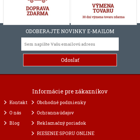
ODOBERAJTE NOVINKY E-MAILOM
Informácie pre zákazníkov
Kontakt
Obchodné podmienky
O nás
Ochranna údajov
Blog
Reklamačný poriadok
RIEŠENIE SPORU ONLINE