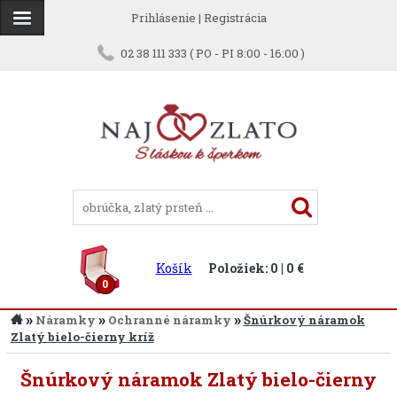
Prihlásenie
|
Registrácia
02 38 111 333 ( PO - PI 8:00 - 16:00 )
Košík
Položiek: 0 | 0 €
0
»
»
»
Náramky
Ochranné náramky
Šnúrkový náramok
Zlatý bielo-čierny kríž
Šnúrkový náramok Zlatý bielo-čierny