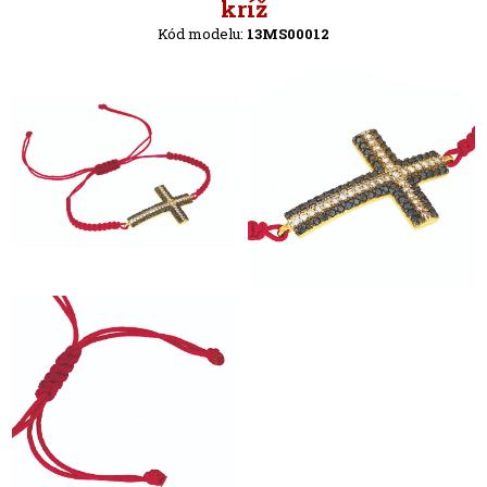
Späť
kríž
Kód modelu:
13MS00012