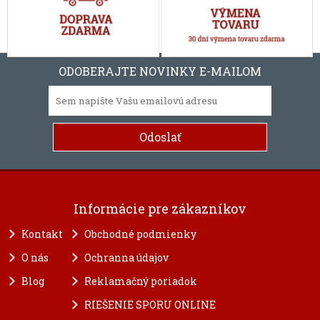
ODOBERAJTE NOVINKY E-MAILOM
Informácie pre zákazníkov
Kontakt
Obchodné podmienky
O nás
Ochranna údajov
Blog
Reklamačný poriadok
RIEŠENIE SPORU ONLINE