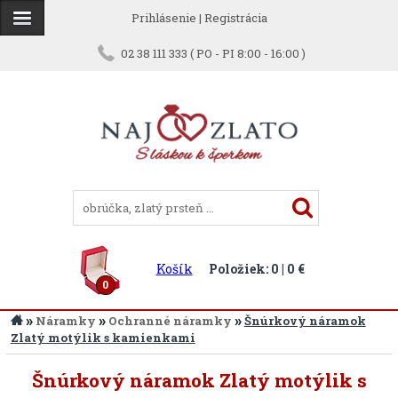
Prihlásenie
|
Registrácia
02 38 111 333 ( PO - PI 8:00 - 16:00 )
Košík
Položiek: 0 | 0 €
0
»
»
»
Náramky
Ochranné náramky
Šnúrkový náramok
Zlatý motýlik s kamienkami
Šnúrkový náramok Zlatý motýlik s