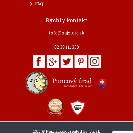
FAQ
Rýchly kontakt
info@najzlato.sk
02 38 111 333
2015 © Najzlato.sk created by:
cta.sk