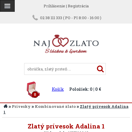
Prihlásenie
|
Registrácia
02 38 111 333 ( PO - PI 8:00 - 16:00 )
Košík
Položiek: 0 | 0 €
0
»
»
»
Prívesky
Kombinované zlato
Zlatý prívesok Adalina
1
Späť
Zlatý prívesok Adalina 1