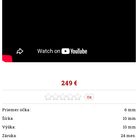
249 €
0x
Priemer očka :
6 mm
Šírka:
10 mm
Výška:
10 mm
Záruka:
24 mes.