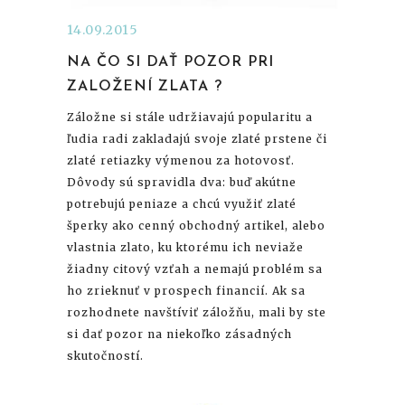
14.09.2015
NA ČO SI DAŤ POZOR PRI
ZALOŽENÍ ZLATA ?
Záložne si stále udržiavajú popularitu a
ľudia radi zakladajú svoje zlaté prstene či
zlaté retiazky výmenou za hotovosť.
Dôvody sú spravidla dva: buď akútne
potrebujú peniaze a chcú využiť zlaté
šperky ako cenný obchodný artikel, alebo
vlastnia zlato, ku ktorému ich neviaže
žiadny citový vzťah a nemajú problém sa
ho zrieknuť v prospech financií. Ak sa
rozhodnete navštíviť záložňu, mali by ste
si dať pozor na niekoľko zásadných
skutočností.