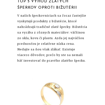
TOP 5 VÝHOD ZLATÝCH
ŠPERKOV OPROTI BIŽUTÉRII
V našich šperkovniciach sa čoraz častejšie
vyskytujú produkty z bižutérie, ktoré
nahrádzajú tradičné zlaté šperky. Bižutéria
sa vyrába z rôznych materiálov: väčšinou
zo skla, kovu či plastu. Azda jej najväčšou
prednosťou je relatívne nízka cena.
Nedajte sa ňou však zlákať. Existuje
viacero dôvodov, prečo by ste sa nemali
báť investovať do pravého zlatého šperku.