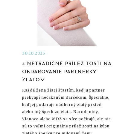
30.10.2015
4 NETRADIČNÉ PRÍLEŽITOSTI NA
OBDAROVANIE PARTNERKY
ZLATOM
Každá žena žiari šťastím, keď ju partner
prekvapí nečakaným darčekom. Špeciálne,
keď jej podaruje nádherný zlatý prsteň
alebo iný šperk zo zlata. Narodeniny,
Vianoce alebo MDŽ sa síce počítajú, ale nie
sú to veľmi originálne príležitosti na kúpu
zlatého šperku pre milovanú ženu.