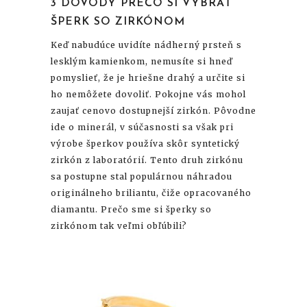
3 DÔVODY PREČO SI VYBRAŤ
ŠPERK SO ZIRKÓNOM
Keď nabudúce uvidíte nádherný prsteň s
lesklým kamienkom, nemusíte si hneď
pomyslieť, že je hriešne drahý a určite si
ho nemôžete dovoliť. Pokojne vás mohol
zaujať cenovo dostupnejší zirkón. Pôvodne
ide o minerál, v súčasnosti sa však pri
výrobe šperkov používa skôr syntetický
zirkón z laboratórií. Tento druh zirkónu
sa postupne stal populárnou náhradou
originálneho briliantu, čiže opracovaného
diamantu. Prečo sme si šperky so
zirkónom tak veľmi obľúbili?