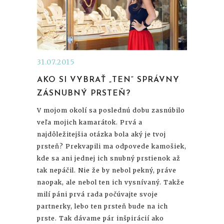
31.07.2015
AKO SI VYBRAŤ „TEN“ SPRÁVNY
ZÁSNUBNÝ PRSTEŇ?
V mojom okolí sa poslednú dobu zasnúbilo
veľa mojich kamarátok. Prvá a
najdôležitejšia otázka bola aký je tvoj
prsteň? Prekvapili ma odpovede kamošiek,
kde sa ani jednej ich snubný prstienok až
tak nepáčil. Nie že by nebol pekný, práve
naopak, ale nebol ten ich vysnívaný. Takže
milí páni prvá rada počúvajte svoje
partnerky, lebo ten prsteň bude na ich
prste. Tak dávame pár inšpirácií ako