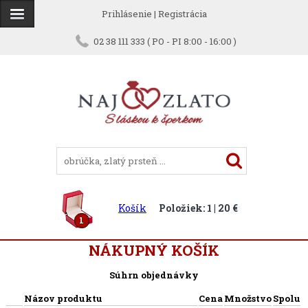
Prihlásenie
|
Registrácia
02 38 111 333 ( PO - PI 8:00 - 16:00 )
Košík
Položiek: 1 | 20 €
1
NÁKUPNÝ KOŠÍK
Súhrn objednávky
Názov produktu
Cena
Množstvo
Spolu