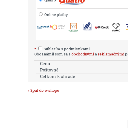
Online platby
*
Súhlasím s podmienkami
Oboznámil som sa s
obchodnými
a
reklamačnými
po
Cena
Poštovné
Celkom k úhrade
« Späť do e-shopu