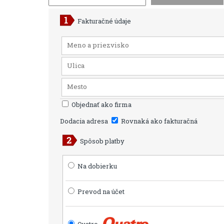
Fakturačné údaje
Objednať ako firma
Dodacia adresa
Rovnaká ako fakturačná
Spôsob platby
Na dobierku
Prevod na účet
Quatro