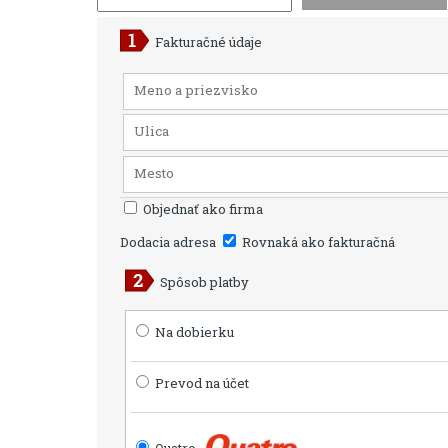
Fakturačné údaje
Objednať ako firma
Dodacia adresa
Rovnaká ako fakturačná
Spôsob platby
Na dobierku
Prevod na účet
Quatro