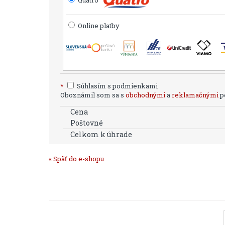
Online platby
*
Súhlasím s podmienkami
Oboznámil som sa s
obchodnými
a
reklamačnými
po
Cena
Poštovné
Celkom k úhrade
« Späť do e-shopu