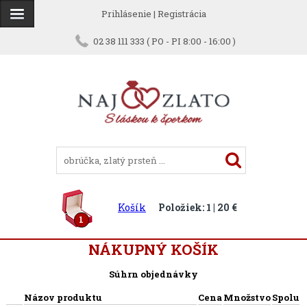
Prihlásenie
|
Registrácia
02 38 111 333 ( PO - PI 8:00 - 16:00 )
Košík
Položiek: 1 | 20 €
1
NÁKUPNÝ KOŠÍK
Súhrn objednávky
Názov produktu
Cena
Množstvo
Spolu