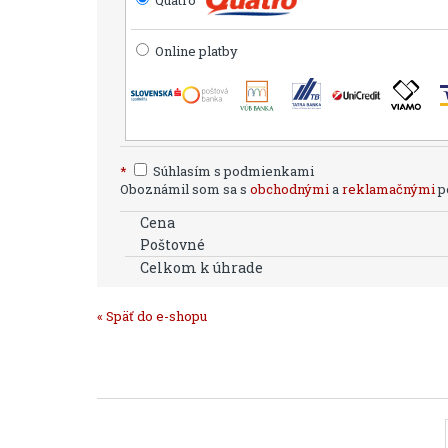
Online platby
*
Súhlasím s podmienkami
Oboznámil som sa s
obchodnými
a
reklamačnými
po
Cena
Poštovné
Celkom k úhrade
« Späť do e-shopu