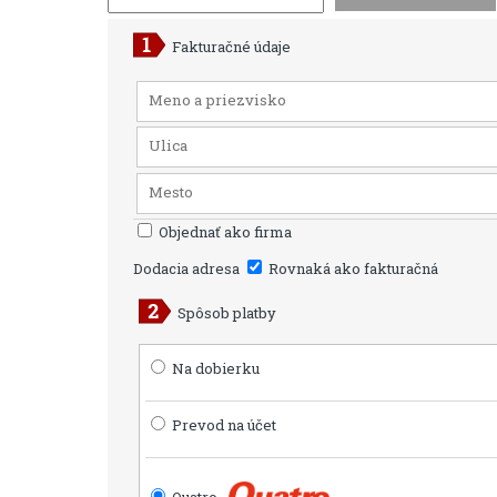
Fakturačné údaje
Objednať ako firma
Dodacia adresa
Rovnaká ako fakturačná
Spôsob platby
Na dobierku
Prevod na účet
Quatro