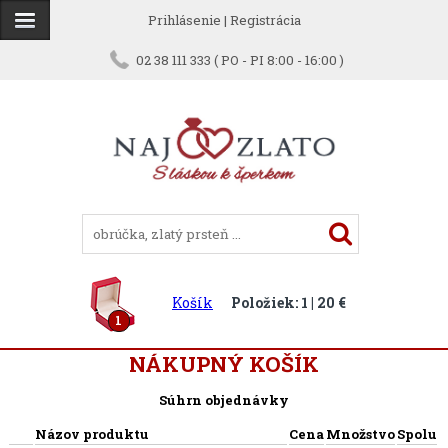
Prihlásenie
|
Registrácia
02 38 111 333 ( PO - PI 8:00 - 16:00 )
Košík
Položiek: 1 | 20 €
1
NÁKUPNÝ KOŠÍK
Súhrn objednávky
Názov produktu
Cena
Množstvo
Spolu