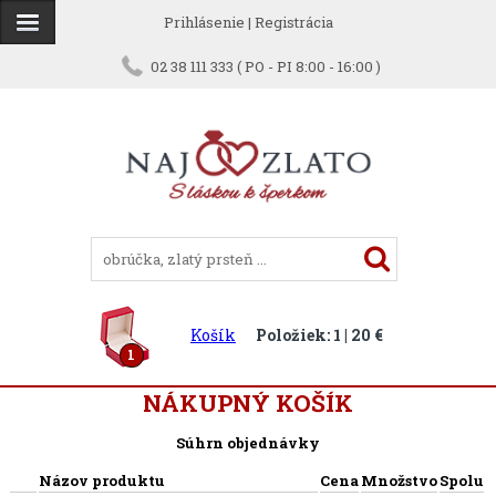
Prihlásenie
|
Registrácia
02 38 111 333 ( PO - PI 8:00 - 16:00 )
Košík
Položiek: 1 | 20 €
1
NÁKUPNÝ KOŠÍK
Súhrn objednávky
Názov produktu
Cena
Množstvo
Spolu