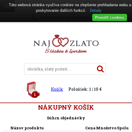
Táto webová stránka využíva cookies na zlepšenie prehliadania webu a
Prihlásenie
|
Registrácia
poskytovanie ďalších funkcií.
Detaily
02 38 111 333 ( PO - PI 8:00 - 16:00 )
Povoliť cookies
Košík
Položiek: 1 | 10 €
1
NÁKUPNÝ KOŠÍK
Súhrn objednávky
Názov produktu
Cena
Množstvo
Spolu