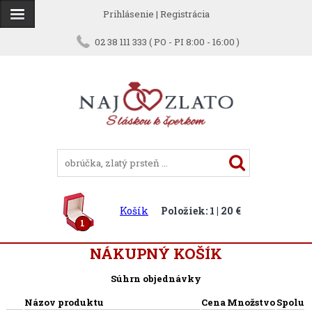
Prihlásenie
|
Registrácia
02 38 111 333 ( PO - PI 8:00 - 16:00 )
Košík
Položiek: 1 | 20 €
1
NÁKUPNÝ KOŠÍK
Súhrn objednávky
Názov produktu
Cena
Množstvo
Spolu