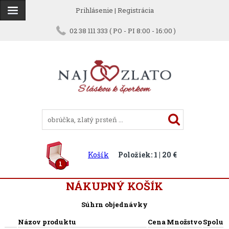
Prihlásenie
|
Registrácia
02 38 111 333 ( PO - PI 8:00 - 16:00 )
Košík
Položiek: 1 | 20 €
1
NÁKUPNÝ KOŠÍK
Súhrn objednávky
Názov produktu
Cena
Množstvo
Spolu