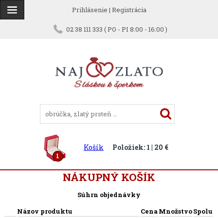
Prihlásenie
|
Registrácia
02 38 111 333 ( PO - PI 8:00 - 16:00 )
Košík
Položiek: 1 | 20 €
1
NÁKUPNÝ KOŠÍK
Súhrn objednávky
Názov produktu
Cena
Množstvo
Spolu