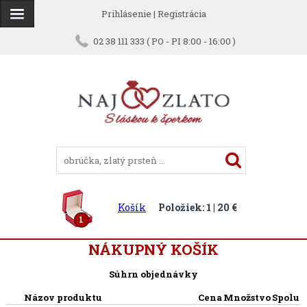
Prihlásenie
|
Registrácia
02 38 111 333 ( PO - PI 8:00 - 16:00 )
Košík
Položiek: 1 | 20 €
1
NÁKUPNÝ KOŠÍK
Súhrn objednávky
Názov produktu
Cena
Množstvo
Spolu