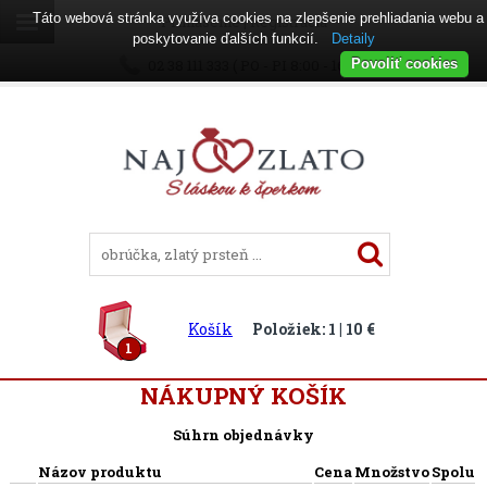
Táto webová stránka využíva cookies na zlepšenie prehliadania webu a
Prihlásenie
|
Registrácia
poskytovanie ďalších funkcií.
Detaily
02 38 111 333 ( PO - PI 8:00 - 16:00 )
Povoliť cookies
Košík
Položiek: 1 | 10 €
1
NÁKUPNÝ KOŠÍK
Súhrn objednávky
Názov produktu
Cena
Množstvo
Spolu