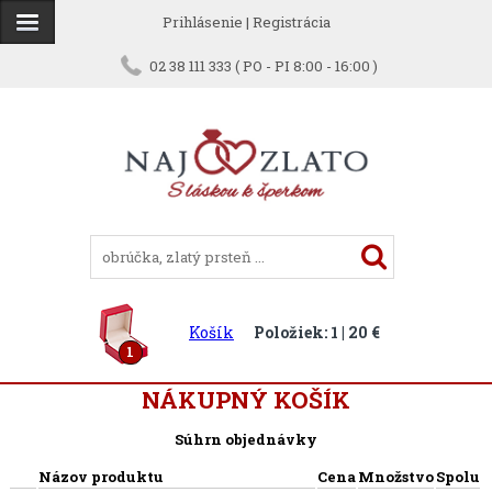
Prihlásenie
|
Registrácia
02 38 111 333 ( PO - PI 8:00 - 16:00 )
Košík
Položiek: 1 | 20 €
1
NÁKUPNÝ KOŠÍK
Súhrn objednávky
Názov produktu
Cena
Množstvo
Spolu