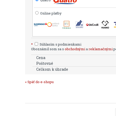
Online platby
*
Súhlasím s podmienkami
Oboznámil som sa s
obchodnými
a
reklamačnými
po
Cena
Poštovné
Celkom k úhrade
« Späť do e-shopu