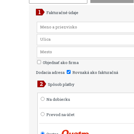
Fakturačné údaje
Objednať ako firma
Dodacia adresa
Rovnaká ako fakturačná
Spôsob platby
Na dobierku
Prevod na účet
Quatro