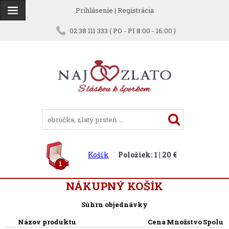
Prihlásenie
|
Registrácia
02 38 111 333 ( PO - PI 8:00 - 16:00 )
Košík
Položiek: 1 | 20 €
1
NÁKUPNÝ KOŠÍK
Súhrn objednávky
Názov produktu
Cena
Množstvo
Spolu