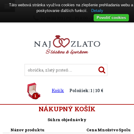
Táto webová stránka využíva cookies na zlepšenie prehliadania webu a
Prihlásenie
|
Registrácia
poskytovanie ďalších funkcií.
Detaily
02 38 111 333 ( PO - PI 8:00 - 16:00 )
Povoliť cookies
Košík
Položiek: 1 | 10 €
1
NÁKUPNÝ KOŠÍK
Súhrn objednávky
Názov produktu
Cena
Množstvo
Spolu