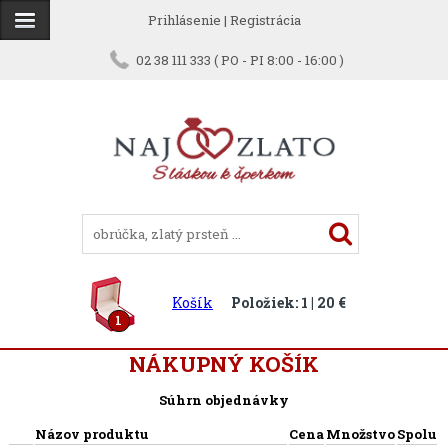
Prihlásenie
|
Registrácia
02 38 111 333 ( PO - PI 8:00 - 16:00 )
Košík
Položiek: 1 | 20 €
1
NÁKUPNÝ KOŠÍK
Súhrn objednávky
Názov produktu
Cena
Množstvo
Spolu