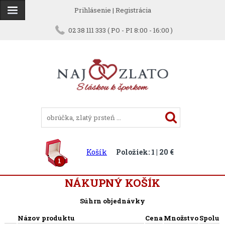
Prihlásenie
|
Registrácia
02 38 111 333 ( PO - PI 8:00 - 16:00 )
Košík
Položiek: 1 | 20 €
1
NÁKUPNÝ KOŠÍK
Súhrn objednávky
Názov produktu
Cena
Množstvo
Spolu