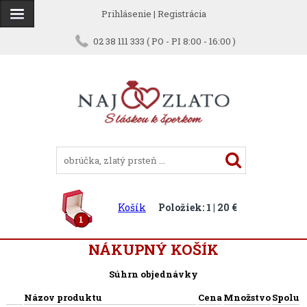
Prihlásenie
|
Registrácia
02 38 111 333 ( PO - PI 8:00 - 16:00 )
Košík
Položiek: 1 | 20 €
1
NÁKUPNÝ KOŠÍK
Súhrn objednávky
Názov produktu
Cena
Množstvo
Spolu