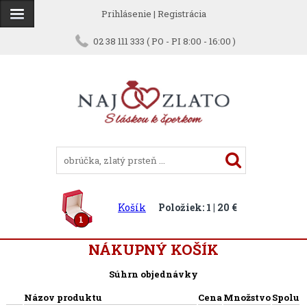
Prihlásenie
|
Registrácia
02 38 111 333 ( PO - PI 8:00 - 16:00 )
Košík
Položiek: 1 | 20 €
1
NÁKUPNÝ KOŠÍK
Súhrn objednávky
Názov produktu
Cena
Množstvo
Spolu