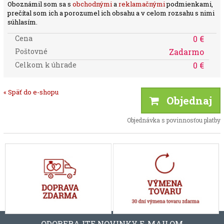
Oboznámil som sa s
obchodnými
a
reklamačnými
podmienkami,
prečítal som ich a porozumel ich obsahu a v celom rozsahu s nimi
súhlasím.
Cena
0 €
Poštovné
Zadarmo
Celkom k úhrade
0 €
« Späť do e-shopu
Objednaj
Objednávka s povinnosťou platby
ODOBERAJTE NOVINKY E-MAILOM