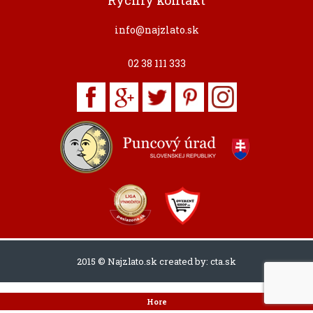
Rýchly kontakt
info@najzlato.sk
02 38 111 333
2015 © Najzlato.sk created by:
cta.sk
Hore