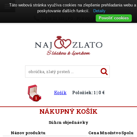
Táto webová stránka využíva cookies na zlepšenie prehliadania webu a
Prihlásenie
|
Registrácia
poskytovanie ďalších funkcií.
Detaily
02 38 111 333 ( PO - PI 8:00 - 16:00 )
Povoliť cookies
Košík
Položiek: 1 | 0 €
1
NÁKUPNÝ KOŠÍK
Súhrn objednávky
Názov produktu
Cena
Množstvo
Spolu