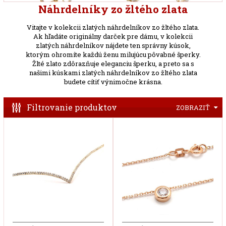
Náhrdelníky zo žltého zlata
Vitajte v kolekcii zlatých náhrdelníkov zo žltého zlata.
Ak hľadáte originálny darček pre dámu, v kolekcii
zlatých náhrdelníkov nájdete ten správny kúsok,
ktorým ohromíte každú ženu milujúcu pôvabné šperky.
Žlté zlato zdôrazňuje eleganciu šperku, a preto sa s
našimi kúskami zlatých náhrdelníkov zo žltého zlata
budete cítiť výnimočne krásna.
Filtrovanie produktov
ZOBRAZIŤ