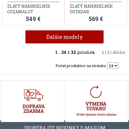
ZLATÝ NÁHRDELNÍK
ZLATÝ NÁHRDELNÍK
COZAMALOT
OSTADAR
549 €
569 €
Ďalšie modely
1
..
24
z
32
položiek
1
|
2
|
ďalšie
Počet produktov na stránku:
ODOBERAJTE NOVINKY E-MAILOM