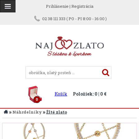
Prihlásenie
|
Registrácia
02 38 111 333 ( PO - PI 8:00 - 16:00 )
Košík
Položiek: 0 | 0 €
0
»
»
Náhrdelníky
Žlté zlato