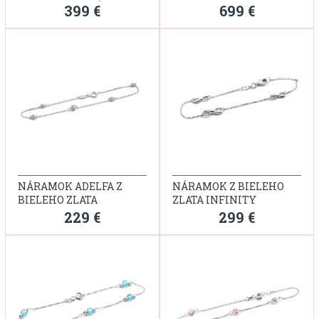
ZLATA S RUŽOVÝMI
BIELEHO ZLATA
399 €
699 €
KAMIENKAMI
NÁRAMOK ADELFA Z
NÁRAMOK Z BIELEHO
BIELEHO ZLATA
ZLATA INFINITY
229 €
299 €