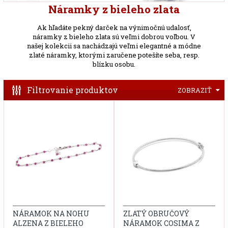
Náramky z bieleho zlata
Ak hľadáte pekný darček na výnimočnú udalosť,
náramky z bieleho zlata sú veľmi dobrou voľbou. V
našej kolekcii sa nachádzajú veľmi elegantné a módne
zlaté náramky, ktorými zaručene potešíte seba, resp.
blízku osobu.
Filtrovanie produktov
ZOBRAZIŤ
NÁRAMOK NA NOHU
ZLATÝ OBRUČOVÝ
ALZENA Z BIELEHO
NÁRAMOK COSIMA Z