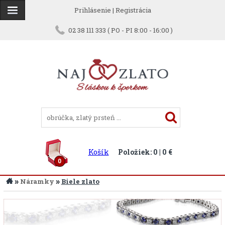
Prihlásenie
|
Registrácia
02 38 111 333 ( PO - PI 8:00 - 16:00 )
Košík
Položiek: 0 | 0 €
0
»
»
Náramky
Biele zlato