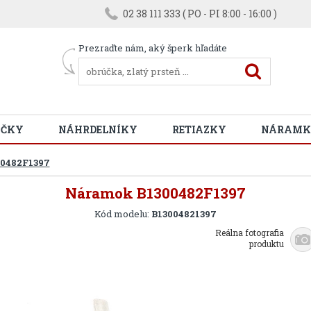
02 38 111 333 ( PO - PI 8:00 - 16:00 )
Prezraďte nám, aký šperk hľadáte
ÚČKY
NÁHRDELNÍKY
RETIAZKY
NÁRAMK
0482F1397
Náramok B1300482F1397
Kód modelu:
B13004821397
Reálna fotografia
produktu