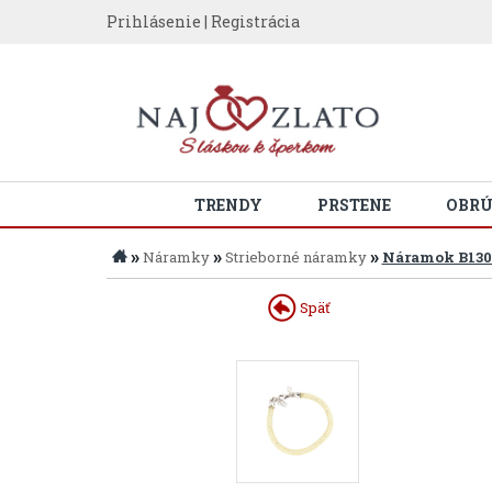
Prihlásenie
|
Registrácia
TRENDY
PRSTENE
OBR
»
»
»
Náramky
Strieborné náramky
Náramok B130
Späť