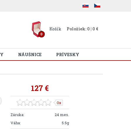
Košík
Položiek: 0 | 0 €
0
Y
NÁUŠNICE
PRÍVESKY
127 €
0x
Záruka:
24 mes.
Váha:
5.5g