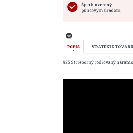
Šperk
overený
puncovým úradom
POPIS
VRÁTENIE TOVAR
925 Strieborný ródiovaný náram