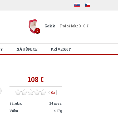
Košík
Položiek: 0 | 0 €
0
Y
NÁUŠNICE
PRÍVESKY
108 €
0x
Záruka:
24 mes.
Váha:
4.17g