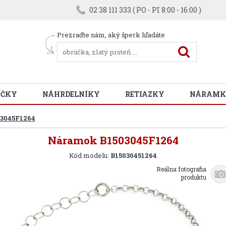
02 38 111 333 ( PO - PI 8:00 - 16:00 )
Prezraďte nám, aký šperk hľadáte
ÚČKY
NÁHRDELNÍKY
RETIAZKY
NÁRAMK
3045F1264
Náramok B1503045F1264
Kód modelu:
B15030451264
Reálna fotografia
produktu