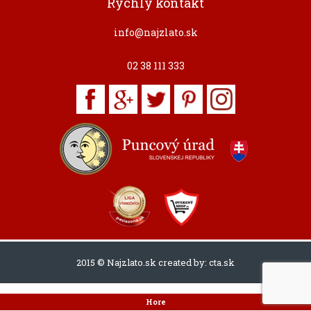
Rýchly kontakt
info@najzlato.sk
02 38 111 333
2015 © Najzlato.sk created by:
cta.sk
Hore