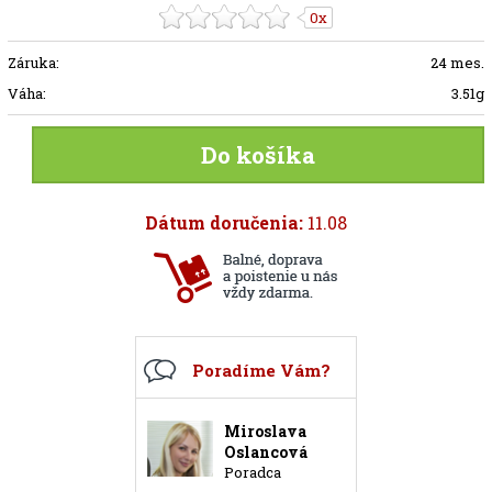
0x
Záruka:
24 mes.
Váha:
3.51g
Do košíka
Dátum doručenia:
11.08
Poradíme Vám?
Miroslava
Oslancová
Poradca