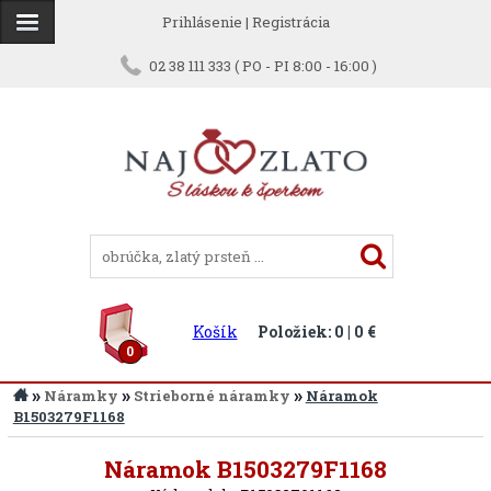
Prihlásenie
|
Registrácia
02 38 111 333 ( PO - PI 8:00 - 16:00 )
Košík
Položiek: 0 | 0 €
0
»
»
»
Náramky
Strieborné náramky
Náramok
B1503279F1168
Späť
Náramok B1503279F1168