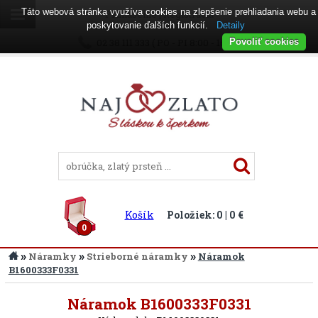
Táto webová stránka využíva cookies na zlepšenie prehliadania webu a
Prihlásenie
|
Registrácia
poskytovanie ďalších funkcií.
Detaily
02 38 111 333 ( PO - PI 8:00 - 16:00 )
Povoliť cookies
Košík
Položiek: 0 | 0 €
0
»
»
»
Náramky
Strieborné náramky
Náramok
B1600333F0331
Späť
Náramok B1600333F0331