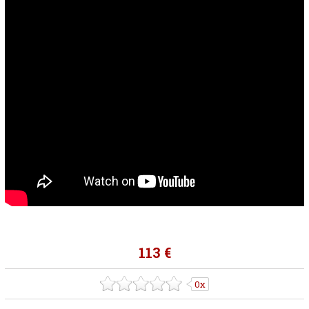
113 €
0x