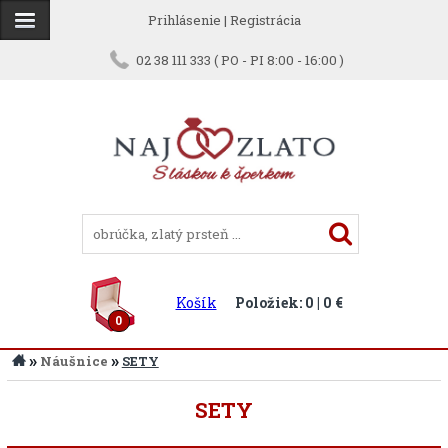
Prihlásenie
|
Registrácia
02 38 111 333 ( PO - PI 8:00 - 16:00 )
Košík
Položiek: 0 | 0 €
0
»
»
Náušnice
SETY
SETY