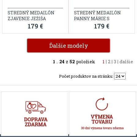
STREDNÝ MEDAILÓN
STREDNÝ MEDAILÓN
ZJAVENIE JEŽIŠA
PANNY MÁRIE S
ANJELMI
179 €
179 €
Ďalšie modely
1
..
24
z
52
položiek
1
|
2
|
3
|
ďalšie
Počet produktov na stránku: