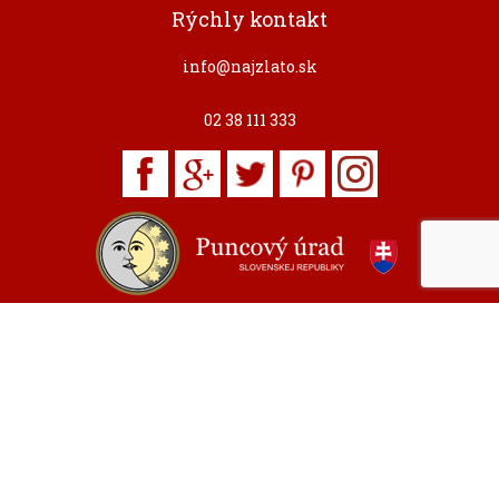
Rýchly kontakt
info@najzlato.sk
02 38 111 333
2015 © Najzlato.sk created by:
cta.sk