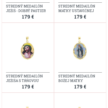
STREDNÝ MEDAILÓN
STREDNÝ MEDAILÓN
JEŽIŠ - DOBRÝ PASTIER
MATKY USTAVIČNEJ
POMOCI S DIEŤAŤOM - M
179 €
179 €
STREDNÝ MEDAILÓN
STREDNÝ MEDAILÓN
JEŽIŠA S TŔŇOVOU
BOŽEJ MATKY
KORUNOU
179 €
179 €