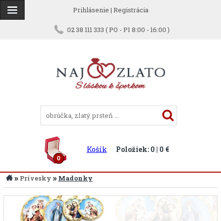
Prihlásenie
|
Registrácia
02 38 111 333 ( PO - PI 8:00 - 16:00 )
Košík
Položiek: 0 | 0 €
0
»
»
Prívesky
Madonky