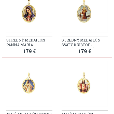
STREDNÝ MEDAILÓN
STREDNÝ MEDAILÓN
PANNA MÁRIA
SVÄTÝ KRIŠTOF -
GUADALUPSKÁ
PATRÓN CESTUJÚCICH
179 €
179 €