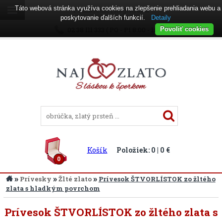
Táto webová stránka využíva cookies na zlepšenie prehliadania webu a
Prihlásenie
|
Registrácia
poskytovanie ďalších funkcií.
Detaily
02 38 111 333 ( PO - PI 8:00 - 16:00 )
Povoliť cookies
Košík
Položiek: 0 | 0 €
0
»
»
»
Prívesky
Žlté zlato
Prívesok ŠTVORLÍSTOK zo žltého
zlata s hladkým povrchom
Prívesok ŠTVORLÍSTOK zo žltého zlata s