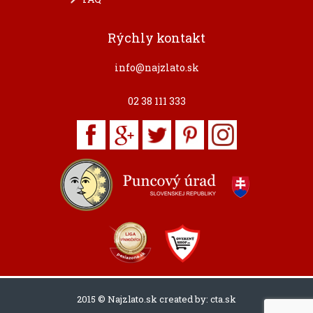
Rýchly kontakt
info@najzlato.sk
02 38 111 333
2015 © Najzlato.sk created by:
cta.sk