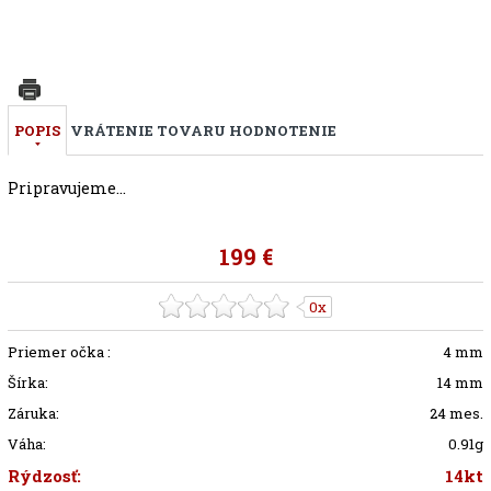
POPIS
VRÁTENIE TOVARU
HODNOTENIE
Pripravujeme...
199 €
0x
Priemer očka :
4 mm
Šírka:
14 mm
Záruka:
24 mes.
Váha:
0.91g
Rýdzosť:
14kt