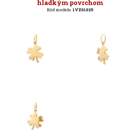
Späť
hladkým povrchom
Kód modelu:
1VZ01025