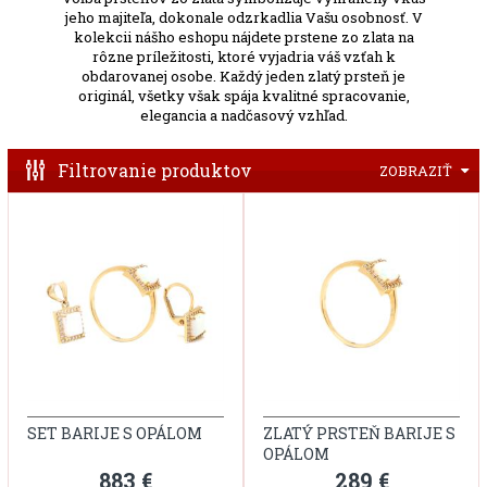
jeho majiteľa, dokonale odzrkadlia Vašu osobnosť. V
kolekcii nášho eshopu nájdete prstene zo zlata na
rôzne príležitosti, ktoré vyjadria váš vzťah k
obdarovanej osobe. Každý jeden zlatý prsteň je
originál, všetky však spája kvalitné spracovanie,
elegancia a nadčasový vzhľad.
Filtrovanie produktov
ZOBRAZIŤ
SET BARIJE S OPÁLOM
ZLATÝ PRSTEŇ BARIJE S
OPÁLOM
883 €
289 €