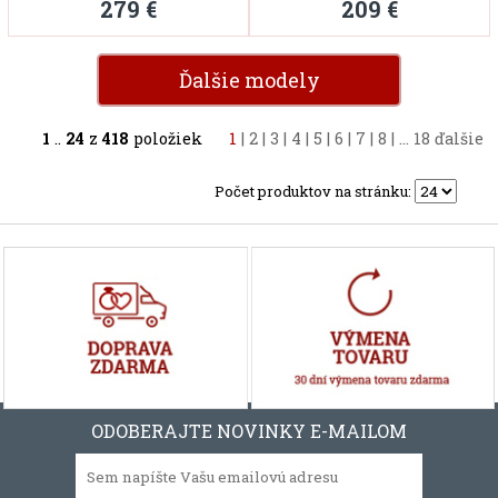
279 €
209 €
Ďalšie modely
1
..
24
z
418
položiek
1
|
2
|
3
|
4
|
5
|
6
|
7
|
8
|
...
18
ďalšie
Počet produktov na stránku:
ODOBERAJTE NOVINKY E-MAILOM