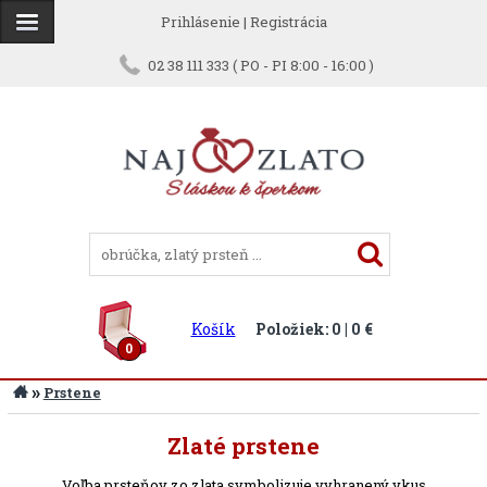
Prihlásenie
|
Registrácia
02 38 111 333 ( PO - PI 8:00 - 16:00 )
Košík
Položiek: 0 | 0 €
0
»
Prstene
Zlaté prstene
Voľba prsteňov zo zlata symbolizuje vyhranený vkus