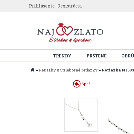
Prihlásenie
|
Registrácia
TRENDY
PRSTENE
OBR
»
»
»
Retiazky
Strieborné retiazky
Retiazka N150
Späť