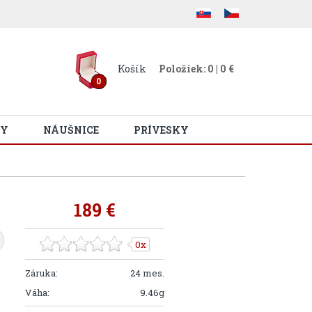
Košík
Položiek: 0 | 0 €
0
Y
NÁUŠNICE
PRÍVESKY
189 €
0x
Záruka:
24 mes.
Váha:
9.46g