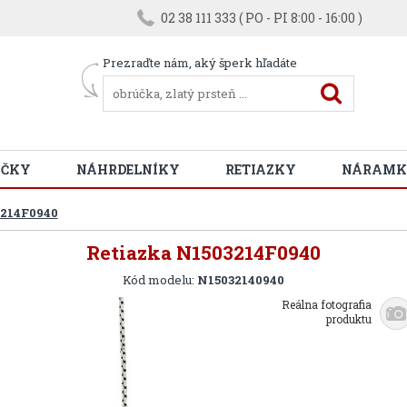
02 38 111 333 ( PO - PI 8:00 - 16:00 )
Prezraďte nám, aký šperk hľadáte
ÚČKY
NÁHRDELNÍKY
RETIAZKY
NÁRAMK
3214F0940
Retiazka N1503214F0940
Kód modelu:
N15032140940
Reálna fotografia
produktu