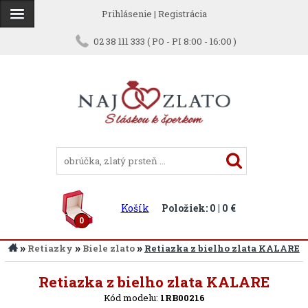
Prihlásenie
|
Registrácia
02 38 111 333 ( PO - PI 8:00 - 16:00 )
Košík
Položiek: 0 | 0 €
0
»
»
»
Retiazky
Biele zlato
Retiazka z bielho zlata KALARE
Späť
Retiazka z bielho zlata KALARE
Kód modelu:
1RB00216