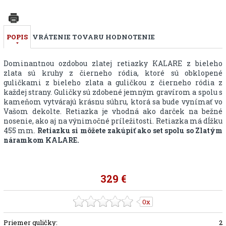
POPIS
VRÁTENIE TOVARU
HODNOTENIE
Dominantnou ozdobou zlatej retiazky KALARE z bieleho
zlata sú kruhy z čierneho ródia, ktoré sú obklopené
guličkami z bieleho zlata a guličkou z čierneho ródia z
každej strany. Guličky sú zdobené jemným gravírom a spolu s
kameňom vytvárajú krásnu súhru, ktorá sa bude vynímať vo
Vašom dekolte. Retiazka je vhodná ako darček na bežné
nosenie, ako aj na výnimočné príležitosti. Retiazka má dĺžku
455 mm.
Retiazku si môžete zakúpiť ako set spolu so Zlatým
náramkom KALARE.
329 €
0x
Priemer guličky:
2