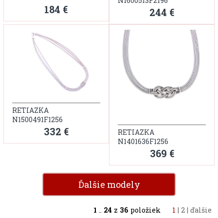
N1600513F2196
184 €
244 €
RETIAZKA
N1500491F1256
332 €
RETIAZKA
N1401636F1256
369 €
Ďalšie modely
1
..
24
z
36
položiek
1
|
2
|
ďalšie