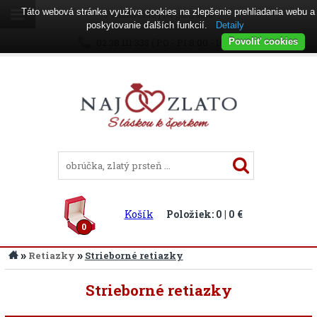
Táto webová stránka využíva cookies na zlepšenie prehliadania webu a
Prihlásenie
|
Registrácia
poskytovanie ďalších funkcií.
Detaily
02 38 111 333 ( PO - PI 8:00 - 16:00 )
Povoliť cookies
Košík
Položiek: 0 | 0 €
0
»
»
Retiazky
Strieborné retiazky
Strieborné retiazky