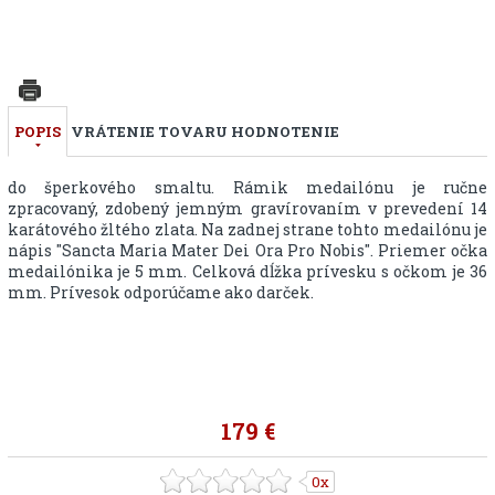
POPIS
VRÁTENIE TOVARU
HODNOTENIE
Ručne malovaná madonka Ježiš s tŕňovou korunou vypálená
do šperkového smaltu. Rámik medailónu je ručne
zpracovaný, zdobený jemným gravírovaním v prevedení 14
karátového žltého zlata. Na zadnej strane tohto medailónu je
nápis "Sancta Maria Mater Dei Ora Pro Nobis". Priemer očka
medailónika je 5 mm. Celková dĺžka prívesku s očkom je 36
mm. Prívesok odporúčame ako darček.
179 €
0x