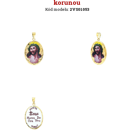
Späť
korunou
Kód modelu:
2VS01053