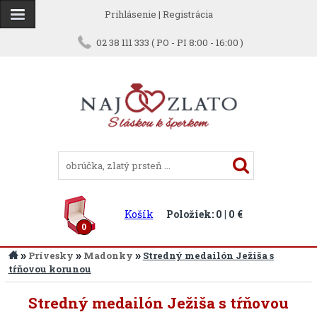
Prihlásenie
|
Registrácia
02 38 111 333 ( PO - PI 8:00 - 16:00 )
Košík
Položiek: 0 | 0 €
0
»
»
»
Prívesky
Madonky
Stredný medailón Ježiša s
tŕňovou korunou
Stredný medailón Ježiša s tŕňovou