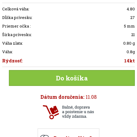
Celková váha:
4.80
Dĺžka prívesku:
27
Priemer očka :
5 mm
Šírka prívesku:
21
Váha zlata:
0.80 g
Váha:
0.8g
Rýdzosť:
14kt
Do košíka
Dátum doručenia:
11.08