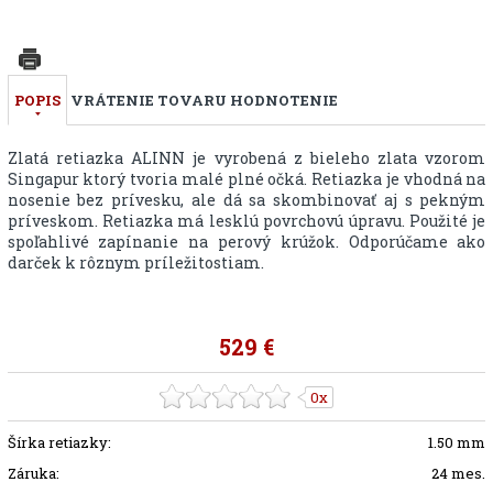
POPIS
VRÁTENIE TOVARU
HODNOTENIE
Zlatá retiazka ALINN je vyrobená z bieleho zlata vzorom
Singapur ktorý tvoria malé plné očká. Retiazka je vhodná na
nosenie bez prívesku, ale dá sa skombinovať aj s pekným
príveskom. Retiazka má lesklú povrchovú úpravu. Použité je
spoľahlivé zapínanie na perový krúžok. Odporúčame ako
darček k rôznym príležitostiam.
529 €
0x
Šírka retiazky:
1.50 mm
Záruka:
24 mes.