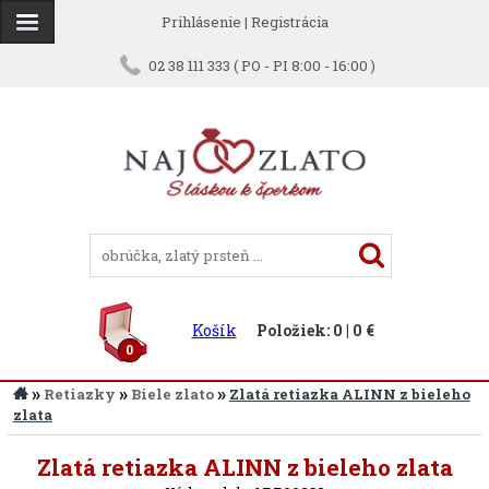
Prihlásenie
|
Registrácia
02 38 111 333 ( PO - PI 8:00 - 16:00 )
Košík
Položiek: 0 | 0 €
0
»
»
»
Retiazky
Biele zlato
Zlatá retiazka ALINN z bieleho
zlata
Späť
Zlatá retiazka ALINN z bieleho zlata