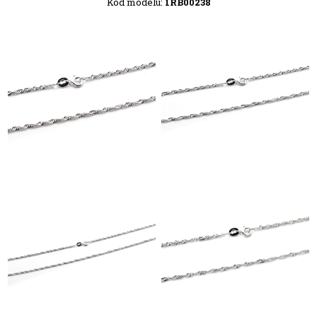
Kód modelu:
1RB00238