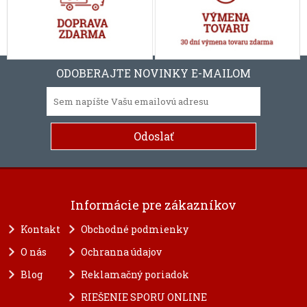
ODOBERAJTE NOVINKY E-MAILOM
Informácie pre zákazníkov
Kontakt
Obchodné podmienky
O nás
Ochranna údajov
Blog
Reklamačný poriadok
RIEŠENIE SPORU ONLINE