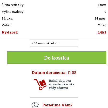
Šírka retiazky:
1 mm
Výška ozdoby:
9
Záruka:
24 mes.
Váha:
2.09g
Rýdzosť:
14kt
450 mm - skladom
Do košíka
Dátum doručenia:
11.08
Poradíme Vám?