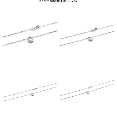
Kód modelu:
1RB00257