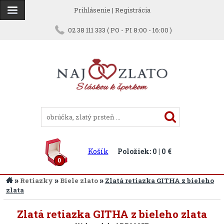
Prihlásenie
|
Registrácia
02 38 111 333 ( PO - PI 8:00 - 16:00 )
Košík
Položiek: 0 | 0 €
0
»
»
»
Retiazky
Biele zlato
Zlatá retiazka GITHA z bieleho
zlata
Späť
Zlatá retiazka GITHA z bieleho zlata