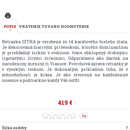
POPIS
VRÁTENIE TOVARU
HODNOTENIE
Retiazka GITHA je vyrobená zo 14 karátového bieleho zlata.
Je dekorovaná žiarivým prívesokom, ktorého dominantnou
je priehľadný zirkón v oválnom tvare obklopený drobnými
ligotavými čírymi zirkónmi. Odporúčame ako darček na
narodeniny, meniny či Vianoce. Povrchová úprava retiazky je
s vysokým leskom. Je dokonalým príkladom toho, že v
jednoduchosti je krása. Je ako stvorená na každodenné
nosenie a podčiarkne každý Váš outfit.
419 €
0x
Šírka ozdoby:
7