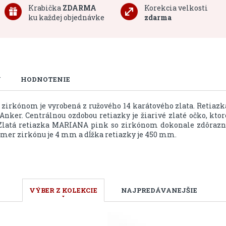
Krabička
ZDARMA
Korekcia velkosti
ku každej objednávke
zdarma
U
HODNOTENIE
zirkónom je vyrobená z ružového 14 karátového zlata. Retiazk
 Anker. Centrálnou ozdobou retiazky je žiarivé zlaté očko, ktor
. Zlatá retiazka MARIANA pink so zirkónom dokonale zdôrazn
emer zirkónu je 4 mm a dĺžka retiazky je 450 mm.
VÝBER Z KOLEKCIE
NAJPREDÁVANEJŠIE