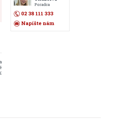
Poradca
02 38 111 333
Napíšte nám
a
é
í