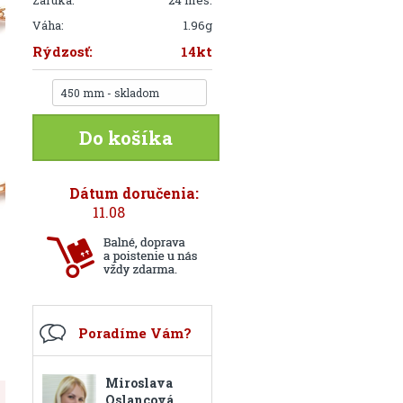
Záruka:
24 mes.
Váha:
1.96g
Rýdzosť:
14kt
450 mm - skladom
Do košíka
Dátum doručenia:
11.08
Poradíme Vám?
Miroslava
Oslancová