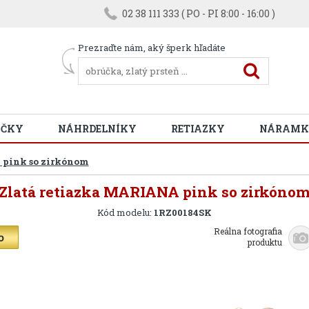
02 38 111 333 ( PO - PI 8:00 - 16:00 )
Prezraďte nám, aký šperk hľadáte
ÚČKY
NÁHRDELNÍKY
RETIAZKY
NÁRAMK
 pink so zirkónom
Zlatá retiazka MARIANA pink so zirkóno
Kód modelu:
1RZ00184SK
Reálna fotografia
produktu