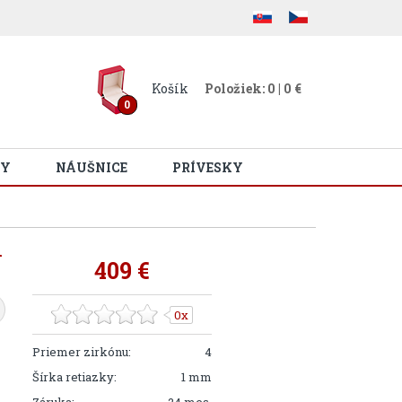
Košík
Položiek: 0 | 0 €
0
Y
NÁUŠNICE
PRÍVESKY
m
409 €
0x
Priemer zirkónu:
4
Šírka retiazky:
1 mm