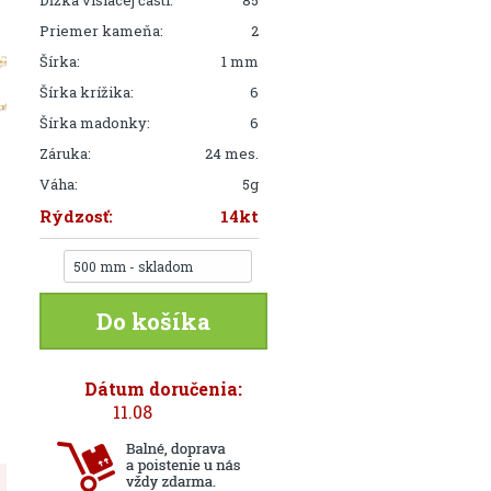
Dĺžka visiacej časti:
85
Priemer kameňa:
2
Šírka:
1 mm
Šírka krížika:
6
Šírka madonky:
6
Záruka:
24 mes.
Váha:
5g
Rýdzosť:
14kt
500 mm - skladom
Do košíka
Dátum doručenia:
11.08