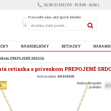
02 38 111 333 ( PO - PI 8:00 - 16:00 )
Prezraďte nám, aký šperk hľadáte
ÚČKY
NÁHRDELNÍKY
RETIAZKY
NÁRAMK
íveskom PREPOJENÉ SRDCIA
atá retiazka s príveskom PREPOJENÉ SRD
Kód modelu:
8HZ00035
Reálna fotografia
produktu