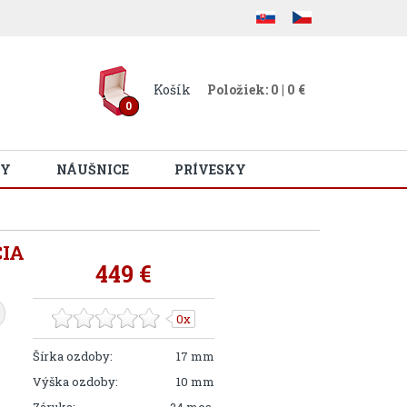
Košík
Položiek: 0 | 0 €
0
Y
NÁUŠNICE
PRÍVESKY
CIA
449 €
0x
Šírka ozdoby:
17 mm
Výška ozdoby:
10 mm