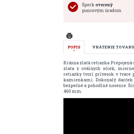
Šperk
overený
puncovým úradom
POPIS
VRÁTENIE TOVAR
Krásna zlatá retiazka Prepojená s
zlata z oválnych očiek, miern
retiazky tvorí prívesok v tvare
kamienkami. Dokonalý darček p
bezpečné a pohodlné nosenie. Ší
460 mm.