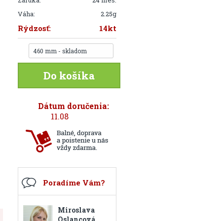
Záruka:
24 mes.
Váha:
2.25g
Rýdzosť:
14kt
460 mm - skladom
Do košíka
Dátum doručenia:
11.08
Poradíme Vám?
Miroslava
Oslancová