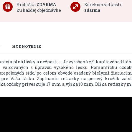
Krabička
ZDARMA
Korekcia velkosti
ku každej objednávke
zdarma
U
HODNOTENIE
rdcia plná lásky a nežnosti ... Je vyrobená z 9 karátového žltéh
e valcovaných s úpravou vysokého lesku. Romantickú ozdob
 prepojených sŕdc, po celom obvode osadený bielymi žiariacim
re Vašu lásku. Zapínanie retiazky na perový krúžok zaist
rka ozdoby prívesku je 17 mm a výška 10 mm. Dĺžka retiazky m