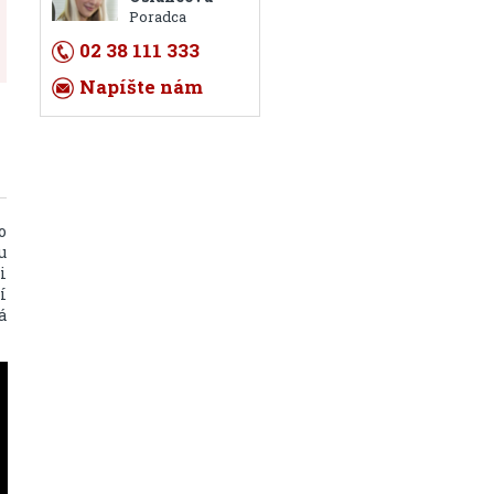
Poradca
02 38 111 333
Napíšte nám
o
u
i
í
á