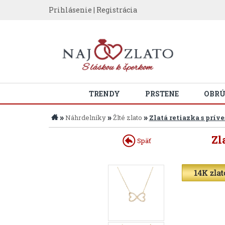
Prihlásenie
|
Registrácia
TRENDY
PRSTENE
OBR
»
»
»
Náhrdelníky
Žlté zlato
Zlatá retiazka s pr
Zl
Späť