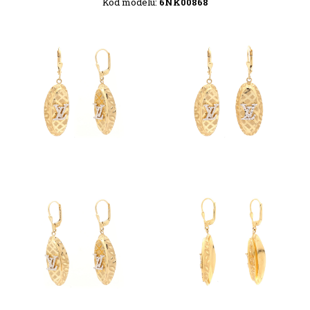
Kód modelu:
6NK00868