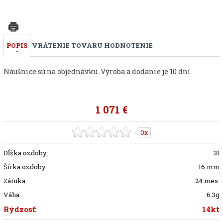
POPIS
VRÁTENIE TOVARU
HODNOTENIE
Náušnice sú na objednávku. Výroba a dodanie je 10 dní.
1 071 €
0x
Dĺžka ozdoby:
31
Šírka ozdoby:
16 mm
Záruka:
24 mes.
Váha:
6.3g
Rýdzosť:
14kt