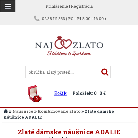
Prihlásenie
|
Registrácia
02 38 111 333 ( PO - PI 8:00 - 16:00 )
Košík
Položiek: 0 | 0 €
0
»
»
»
Náušnice
Kombinované zlato
Zlaté dámske
náušnice ADALIE
Späť
Zlaté dámske náušnice ADALIE