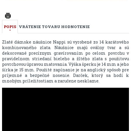
POPIS
VRÁTENIE TOVARU
HODNOTENIE
Zlaté dámske náušnice Nappi sú vyrobené zo 14 karátového
kombinovaného zlata. Náušnice majú oválny tvar a sú
dekorované precíznym gravírovaním po celom povrchu v
pravidelnom striedaní bieleho a žltého zlata s použitovu
povrchovou úpravou matovania. Výška šperku je 14 mm a jeho
šírka je 15 mm. Použité zapínanie je na anglický spôsob pre
príjemné a bezpečné nosenie. Darček, ktorý sa hodí k
mnohým príležitostiam a zaručene nesklame.