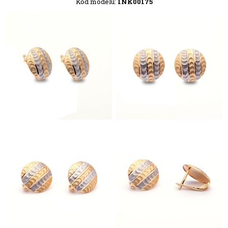
Kód modelu:
1NK00175