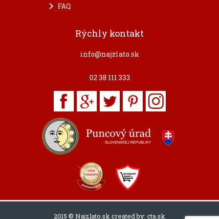
FAQ
Rýchly kontakt
info@najzlato.sk
02 38 111 333
2015 © Najzlato.sk created by:
cta.sk