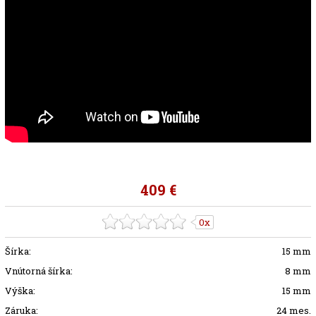
409 €
0x
Šírka:
15 mm
Vnútorná šírka:
8 mm
Výška:
15 mm
Záruka:
24 mes.