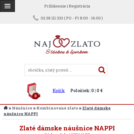
Prihlásenie
|
Registrácia
02 38 111 333 ( PO - PI 8:00 - 16:00 )
Košík
Položiek: 0 | 0 €
0
»
»
»
Náušnice
Kombinované zlato
Zlaté dámske
náušnice NAPPI
Späť
Zlaté dámske náušnice NAPPI