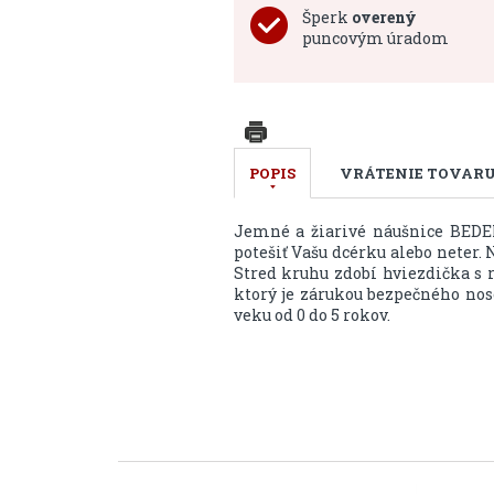
Šperk
overený
puncovým úradom
POPIS
VRÁTENIE TOVAR
Jemné a žiarivé náušnice BEDEL
potešiť Vašu dcérku alebo neter. 
Stred kruhu zdobí hviezdička s r
ktorý je zárukou bezpečného no
veku od 0 do 5 rokov.