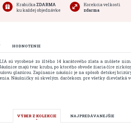
Krabička
ZDARMA
Korekcia velkosti
ku každej objednávke
zdarma
U
HODNOTENIE
IA sú vyrobené zo žltého 14 karátového zlata a môžete nim
Náušnice majú tvar kruhu, po ktorého obvode žiaria číre zirkóny
užovu glazúrou. Zapínanie náušníc je na spôsob detskej brizúry
senia. Náušničky sú skvelým darčekom pre všetky dievčatká v
VÝBER Z KOLEKCIE
NAJPREDÁVANEJŠIE