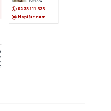
Poradca
02 38 111 333
Napíšte nám
i
.
,
o