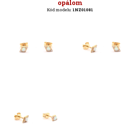
Späť
opálom
Kód modelu:
1NZ01081