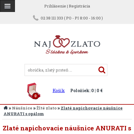
Prihlásenie
|
Registrácia
02 38 111 333 ( PO - PI 8:00 - 16:00 )
Košík
Položiek: 0 | 0 €
0
»
»
»
Náušnice
Žlté zlato
Zlaté napichovacie náušnice
ANURATI s opálom
Zlaté napichovacie náušnice ANURATI s