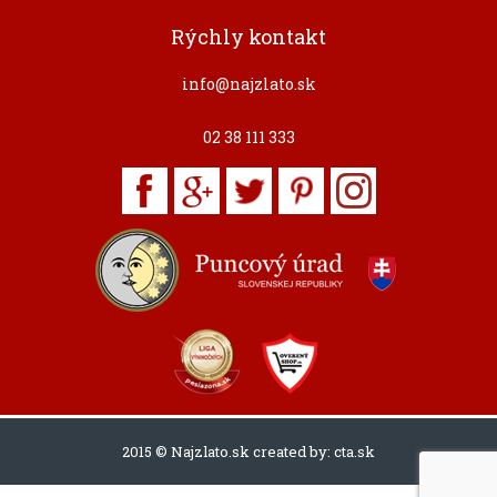
Rýchly kontakt
info@najzlato.sk
02 38 111 333
2015 © Najzlato.sk created by:
cta.sk