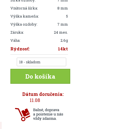
Šírka ozdoby:
7 mm
Vnútorná šírka:
8 mm
Výška kameňa:
5
Výška ozdoby:
7 mm
Záruka:
24 mes.
Váha:
2.6g
Rýdzosť:
14kt
18 - skladom
Do košíka
Dátum doručenia:
11.08