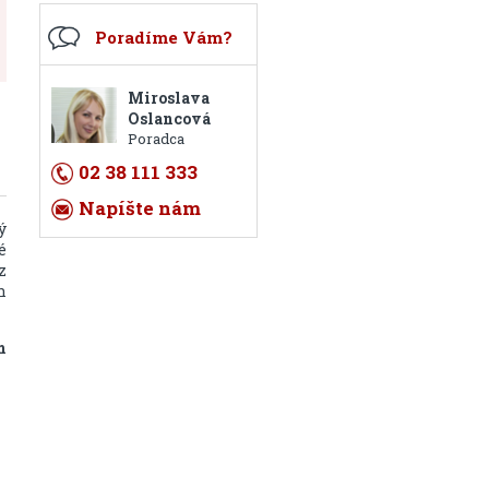
Poradíme Vám?
Miroslava
Oslancová
Poradca
02 38 111 333
Napíšte nám
ý
é
z
h
m