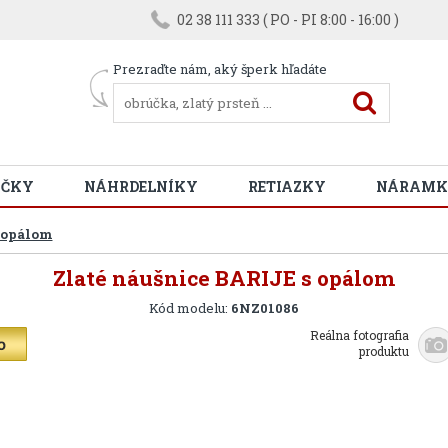
02 38 111 333 ( PO - PI 8:00 - 16:00 )
Prezraďte nám, aký šperk hľadáte
ÚČKY
NÁHRDELNÍKY
RETIAZKY
NÁRAMK
 opálom
Zlaté náušnice BARIJE s opálom
Kód modelu:
6NZ01086
Reálna fotografia
produktu