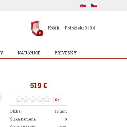
Košík
Položiek: 0 | 0 €
0
Y
NÁUŠNICE
PRÍVESKY
519 €
0x
Dĺžka:
18 mm
Šírka kameňa:
5