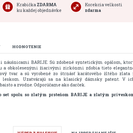
Krabička
ZDARMA
Korekcia velkosti
ku každej objednávke
zdarma
U
HODNOTENIE
ymi náušnicami BARIJE. Sú zdobené syntetickým opálom, ktor
u a obkolesenými žiarivými zirkónmi zdobia tieto elegantn
ový tvar a sú vyrobené zo štrnásť karátového žltého zlata 
 leskom. Uzatvárajú sa na klasický dámsky patent. V ic
sebaisto a zvodne. Odporúčame ako darček.
o set spolu so zlatým prsteňom BARIJE a zlatým prívesko